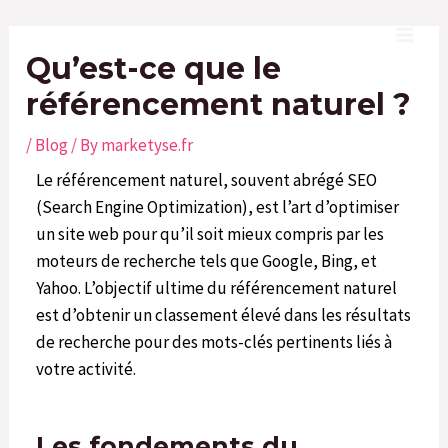
Skip
Post
Main
to
navigation
Qu’est-ce que le
Men
content
référencement naturel ?
/
Blog
/ By
marketyse.fr
Le référencement naturel, souvent abrégé SEO
(Search Engine Optimization), est l’art d’optimiser
un site web pour qu’il soit mieux compris par les
moteurs de recherche tels que Google, Bing, et
Yahoo. L’objectif ultime du référencement naturel
est d’obtenir un classement élevé dans les résultats
de recherche pour des mots-clés pertinents liés à
votre activité.
Les fondements du